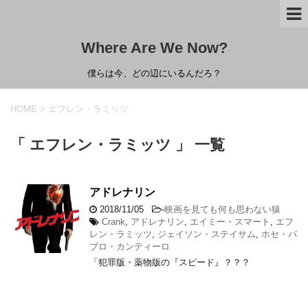
Where Are We Now?
僕らは今、どの辺にいるんだろ？
HOME
>
エフレン・ラミッツ
「 エフレン・ラミッツ 」 一覧
アドレナリン
2018/11/05
-
映画を見ても何も思わない猿
Crank
,
アドレナリン
,
エイミー・スマート
,
エフ
レン・ラミッツ
,
ジェイソン・ステイサム
,
ホセ・パ
ブロ・カンティーロ
「犯罪版・薬物版の『スピード』？？？