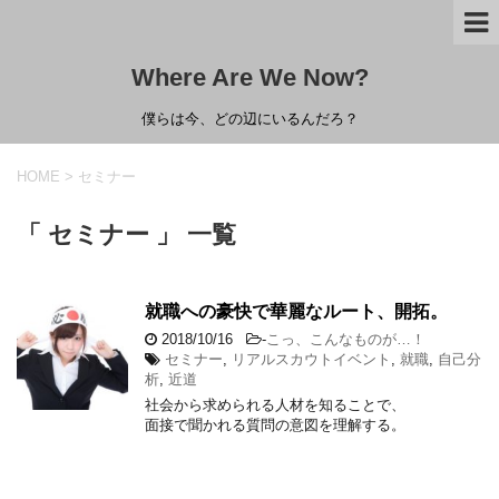
Where Are We Now?
僕らは今、どの辺にいるんだろ？
HOME
>
セミナー
「 セミナー 」 一覧
就職への豪快で華麗なルート、開拓。
2018/10/16
-
こっ、こんなものが…！
セミナー
,
リアルスカウトイベント
,
就職
,
自己分
析
,
近道
社会から求められる人材を知ることで、
面接で聞かれる質問の意図を理解する。