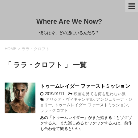
Where Are We Now?
僕らは今、どの辺にいるんだろ？
HOME
>
ララ・クロフト
「 ララ・クロフト 」 一覧
トゥームレイダー ファーストミッション
2019/01/11
-
映画を見ても何も思わない猿
アリシア・ヴィキャンデル
,
アンジェリーナ・ジ
ョリー
,
トゥームレイダー ファーストミッション
,
ララ・クロフト
あの「トゥームレイダー」がまた始まる！とゾクゾ
クする人、また楽しめるとワクワクする人は、前作
も合わせて観るといい。