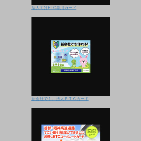
法人向けETC専用カード
新会社でも。法人ＥＴＣカード