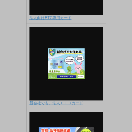
法人向けETC専用カード
新会社でも。法人ＥＴＣカード