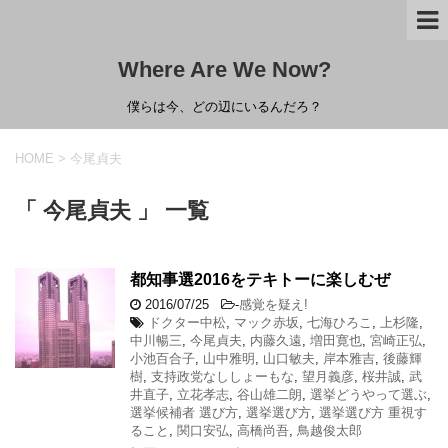
Where Are We Now?
僕らは今、どの辺にいるんだろ？
HOME
>
今尾貞夫
「 今尾貞夫 」 一覧
都知事選2016をテキトーに楽しむぜ
2016/07/25
-
感覚を疑え!
ドクター中松
,
マック赤坂
,
七海ひろこ
,
上杉隆
,
中川暢三
,
今尾貞夫
,
内藤久遠
,
増田寛也
,
宮崎正弘
,
小池百合子
,
山中雅明
,
山口敏夫
,
岸本雅吉
,
後藤輝
樹
,
支持政党なししょーもな
,
望月義彦
,
桜井誠
,
武
井直子
,
立花孝志
,
谷山雄二朗
,
選挙どうやって選ぶ
,
選挙候補者 選び方
,
選挙選び方
,
選挙選び方 重視す
ること
,
関口安弘
,
高橋尚吾
,
鳥越俊太郎