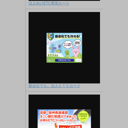
法人向けETC専用カード
新会社でも。法人ＥＴＣカード