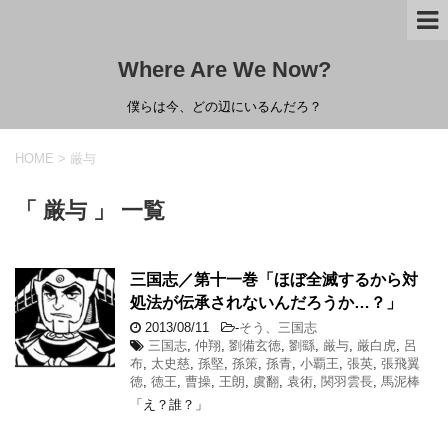
Where Are We Now?
僕らは今、どの辺にいるんだろ？
HOME
>
厳与
「 厳与 」 一覧
三国志／第十一巻「ほぼ全滅するから対
処法が伝承されないんだろうか…？」
2013/08/11
-
そう、三国志
三国志
,
仲翔
,
劉備玄徳
,
劉繇
,
厳与
,
厳白虎
,
呂
布
,
太史慈
,
孫堅
,
孫策
,
孫青
,
小覇王
,
張英
,
張飛翼
徳
,
徳王
,
曹操
,
王朗
,
虞翻
,
袁術
,
関羽雲長
,
馬泥棒
「え？誰？」