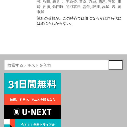
郵
,
程曠
,
義勇兵
,
芙蓉姫
,
董卓
,
袁紹
,
趙忠
,
蹇碩
,
車
騎
,
郭勝
,
鉄門峡
,
関羽雲長
,
霊帝
,
韓悝
,
高望
,
魏
,
黄
巾賊
戦乱の英雄が、この時点では誰になるかは同時代に
は誰にもわからない。