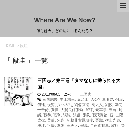
Where Are We Now?
僕らは今、どの辺にいるんだろ？
HOME
>
段珪
「 段珪 」 一覧
三国志／第三巻「タマなしに操られる大
国」
2013/08/03
-
そう、三国志
三国志祭
,
中山靖王
,
五台山
,
人公将軍張梁
,
何后
,
何進
,
侯覧
,
兵匪の乱
,
劉備玄徳
,
劉大人
,
劉恢
,
勅使
,
十乗侍
,
夏惲
,
大賢良師張角
,
孫璋
,
安喜県
,
宋典
,
封
諝
,
張恭
,
張挙
,
張純
,
張譲
,
張鈞
,
張飛翼徳
,
晋
,
曲陽
,
曹操
,
曹節
,
朱雋
,
枳棘非鸞鳳所棲
,
栗嵩
,
横山光輝
,
段珪
,
洛陽
,
漁陽
,
王美人
,
畢嵐
,
皇甫嵩将軍
,
盧植
,
督