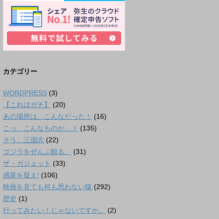
カテゴリー
WORDPRESS
(3)
【これはガチ】
(20)
あの場所は、こんなだった！
(16)
こっ、こんなものが…！
(135)
そう、三国志
(22)
ゴジラをぜんぶ観る。
(31)
ザ・ガジェット
(33)
感覚を疑え!
(106)
映画を見ても何も思わない猿
(292)
歴史
(1)
行ってみたい！じゃないですか。
(2)