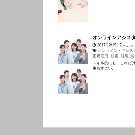
オンラインアシス
2017/12/15
-
こっ
オンライン・アシス
正規雇用
,
秘書
,
経理
,
総
スキル的にも、これだ
用もすごい。