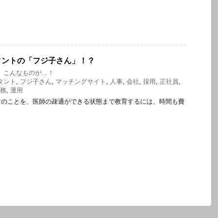
タントの「フジ子さん」！？
、こんなものが…！
タント
,
フジ子さん
,
マッチングサイト
,
人事
,
会社
,
採用
,
正社員
,
務
,
運用
けのことを、医師の疎通ができる状態まで教育するには、時間も費