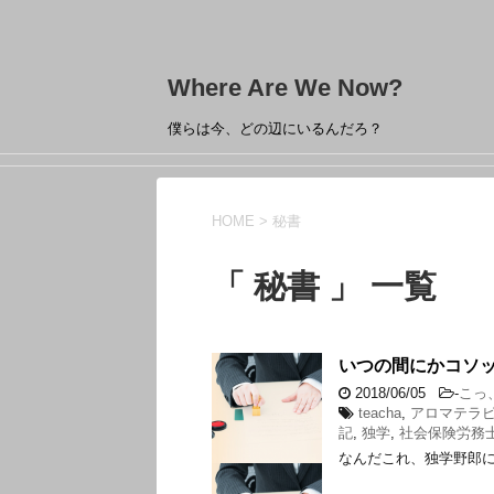
Where Are We Now?
僕らは今、どの辺にいるんだろ？
HOME
>
秘書
「 秘書 」 一覧
いつの間にかコソ
2018/06/05
-
こっ
teacha
,
アロマテラ
記
,
独学
,
社会保険労務
なんだこれ、独学野郎