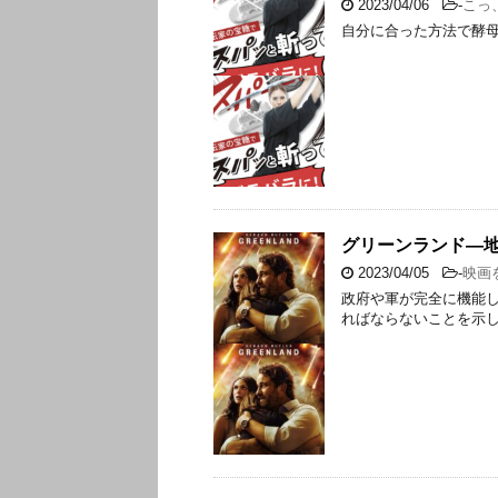
2023/04/06
-
こっ
自分に合った方法で酵
グリーンランド―地
2023/04/05
-
映画
政府や軍が完全に機能
ればならないことを示