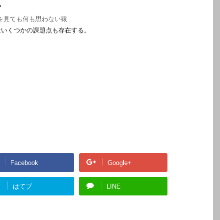
ン
を見ても何も思わない猿
はいくつかの課題点も存在する。
Facebook
Google+
!
はてブ
LINE