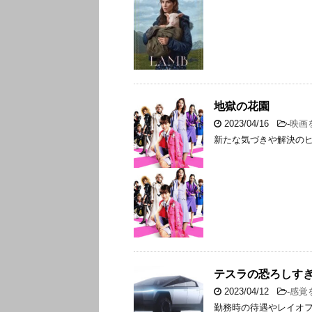
地獄の花園
2023/04/16
-
映画
新たな気づきや解決の
テスラの恐ろしす
2023/04/12
-
感覚
勤務時の待遇やレイオ