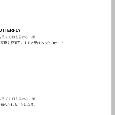
BUTTERFLY
を見ても何も思わない猿
川家康を斎藤工にする必要はあったのか！？
を見ても何も思わない猿
、知らされることになる。