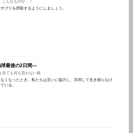
、こんなものが…！
母サプリを摂取するようにしましょう。
球最後の2日間―
を見ても何も思わない猿
しなくなったとき、私たちは互いに協力し、共同して生き残らなけ
している。