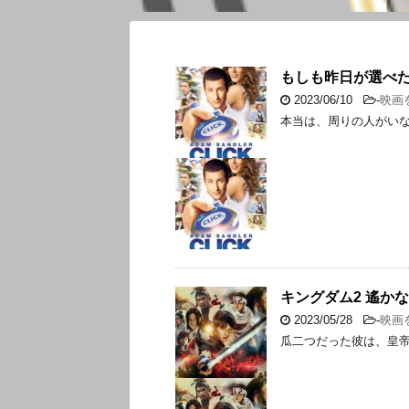
もしも昨日が選べ
2023/06/10
-
映画
本当は、周りの人がい
キングダム2 遙か
2023/05/28
-
映画
瓜二つだった彼は、皇