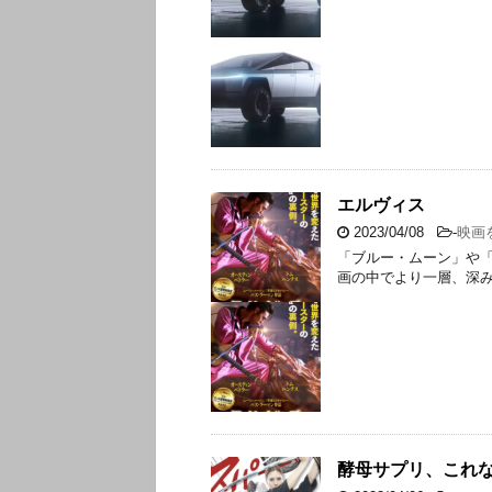
エルヴィス
2023/04/08
-
映画
「ブルー・ムーン」や
画の中でより一層、深
酵母サプリ、これ