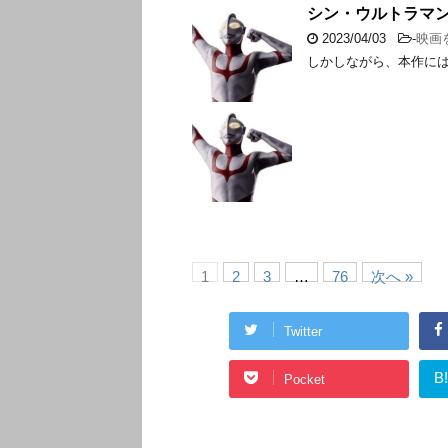
シン・ウルトラマ
2023/04/03
-
映画
しかしながら、本作に
1
2
3
…
76
次へ »
Twitter
B
Pocket