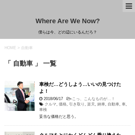
Where Are We Now?
僕らは今、どの辺にいるんだろ？
HOME
>
自動車
「 自動車 」 一覧
車検だ…どうしよう…いいの見つけた
よ！
2018/06/17
-
こっ、こんなものが…！
クルマ
,
価格
,
引き取り
,
楽天
,
納車
,
自動車
,
車
,
車検
妥当な価格だと思う。