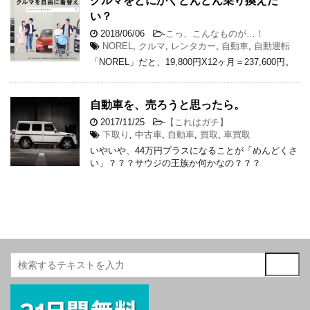
クルマをとにかくどんどん乗り換えた
い？
2018/06/06
-
こっ、こんなものが…！
NOREL
,
クルマ
,
レンタカー
,
自動車
,
自動運転
「NOREL」だと、19,800円X12ヶ月＝237,600円。
自動車を、売ろうと思ったら。
2017/11/25
-
【これはガチ】
下取り
,
中古車
,
自動車
,
買取
,
車買取
いやいや、44万円プラスになることが「めんどくさ
い」？？？サウジの王族か何かなの？？？