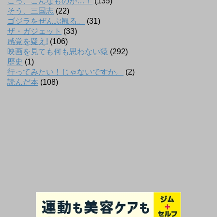
こっ、こんなものが…！
(135)
そう、三国志
(22)
ゴジラをぜんぶ観る。
(31)
ザ・ガジェット
(33)
感覚を疑え!
(106)
映画を見ても何も思わない猿
(292)
歴史
(1)
行ってみたい！じゃないですか。
(2)
読んだ本
(108)