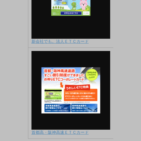
新会社でも。法人ＥＴＣカード
首都高・阪神高速ＥＴＣカード