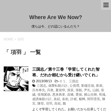
Where Are We Now?
僕らは今、どの辺にいるんだろ？
HOME
>
項羽
「 項羽 」 一覧
三国志／第十三巻「学習してくれた智
将、だれか頼むから受け継いでくれ」
2013/08/13
-
そう、三国志
三国志
,
偽撃転殺の計
,
公孫瓚
,
劉備玄徳
,
劉表
,
呂布奉先
,
呉敦
,
夏侯惇
,
孫策
,
孫観
,
尹礼
,
山賊
,
張
繍
,
張飛翼徳
,
悪来典韋
,
昌豨
,
曹操
,
横山光輝
,
荀彧
,
虚誘掩殺の計
,
袁紹
,
袁術
,
許褚
,
貂蝉
,
関羽雲長
,
陳
宮
,
陳登
,
項羽
,
高祖
,
魏
よくぞ学習してくれた。お願いだから伝承してくだ