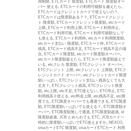
用制限
,
ETCカード 限度額
,
ETCカード 限度額オー
バー 使える
,
ETCカードの利用可能額を越えたら
,
ETCカードはクレジットカードで使えないの？
,
ETCカードは限度額ある？？
,
ETCカードクレジッ
ト 限度額
,
ETCカードクレジット限度額
,
etcカード
上限
,
ETCカード利用上限
,
ETCカード利用停止
,
ETCカード利用可能
,
ETCカード利用可能額なしで
も使える
,
ETCカード利用枠
,
etcカード利用限度額
,
etcカード支払い 限度額
,
ETCカード枠
,
ETCカード
残高
,
ETCカード残高不足
,
ETCカード残高不足の場
合
,
ETCカード限度額
,
etcカード限度額オーバー
,
etcカード限度額超えたら
,
ETCカード限度額超えて
いる
,
etcクレカ 限度額
,
ETCクレジット オーバー
,
ETCクレジット 上限
,
etcクレジット 上限額
,
ETCク
レジットカード オーバー
,
etcクレジットカード限度
額いっぱい
,
ETCクレジット支払い 残高なくても大
丈夫？
,
ETCクレジット残高
,
ETCクレジット限度
額
,
etc上限
,
etc不足
,
ETC使えない
,
ETC停止
,
ETC
利用残高０使える
,
etc料金上限
,
etc残高不足
,
etc限
度でも
,
ETC限度オーバーでも通過できる
,
ETC限度
額
,
ETC限度額いっぱいでも使える？
,
ETC限度額オ
ーバー
,
ETC限度額無しで通過
,
ETC限度額超過
,
id
限度額超過
,
JCB とめられても ETC
,
JCBカード一
時的に限度額いっぱいでETC使えますか
,
NEXCO
,
visaカードETC 限度額
,
visaカードETCカード 利用