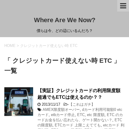
Where Are We Now?
僕らは今、どの辺にいるんだろ？
HOME
>
クレジットカード使えない時 ETC
「 クレジットカード使えない時 ETC 」
一覧
【実証】クレジットカードの利用限度額
超過でもETCは使えるのか？？
2013/11/17
-
【これはガチ】
AMEX限度額オーバー
,
dカード利用可能額0 etc
カード
,
etbカード停止
,
ETC
,
etc 限度額
,
ETC.のカ
ードお金を払い忘れたら、ゲート開かない？
,
ETC
の限度額
,
ETCカード 上限こえてても
,
etcカード 利