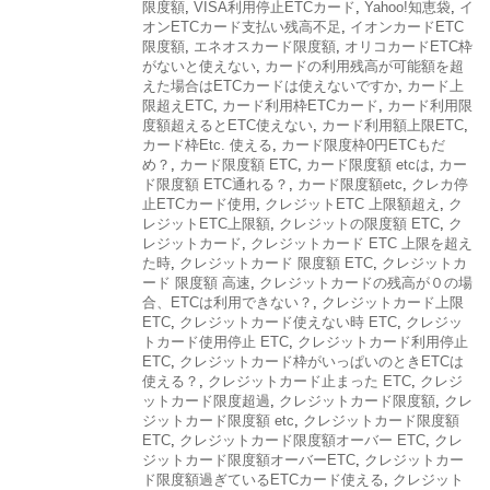
限度額
,
VISA利用停止ETCカード
,
Yahoo!知恵袋
,
イ
オンETCカード支払い残高不足
,
イオンカードETC
限度額
,
エネオスカード限度額
,
オリコカードETC枠
がないと使えない
,
カードの利用残高が可能額を超
えた場合はETCカードは使えないですか
,
カード上
限超えETC
,
カード利用枠ETCカード
,
カード利用限
度額超えるとETC使えない
,
カード利用額上限ETC
,
カード枠Etc. 使える
,
カード限度枠0円ETCもだ
め？
,
カード限度額 ETC
,
カード限度額 etcは
,
カー
ド限度額 ETC通れる？
,
カード限度額etc
,
クレカ停
止ETCカード使用
,
クレジットETC 上限額超え
,
ク
レジットETC上限額
,
クレジットの限度額 ETC
,
ク
レジットカード
,
クレジットカード ETC 上限を超え
た時
,
クレジットカード 限度額 ETC
,
クレジットカ
ード 限度額 高速
,
クレジットカードの残高が０の場
合、ETCは利用できない？
,
クレジットカード上限
ETC
,
クレジットカード使えない時 ETC
,
クレジッ
トカード使用停止 ETC
,
クレジットカード利用停止
ETC
,
クレジットカード枠がいっぱいのときETCは
使える？
,
クレジットカード止まった ETC
,
クレジ
ットカード限度超過
,
クレジットカード限度額
,
クレ
ジットカード限度額 etc
,
クレジットカード限度額
ETC
,
クレジットカード限度額オーバー ETC
,
クレ
ジットカード限度額オーバーETC
,
クレジットカー
ド限度額過ぎているETCカード使える
,
クレジット