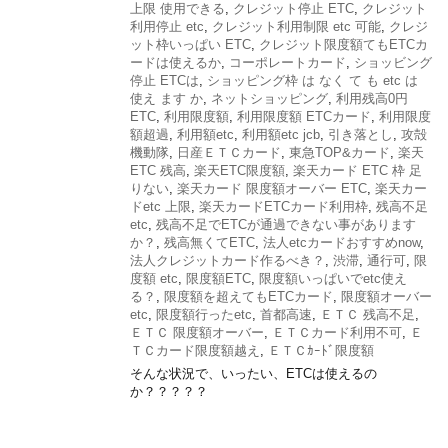
上限 使用できる
,
クレジット停止 ETC
,
クレジット
利用停止 etc
,
クレジット利用制限 etc 可能
,
クレジ
ット枠いっぱい ETC
,
クレジット限度額てもETCカ
ードは使えるか
,
コーポレートカード
,
ショッビング
停止 ETCは
,
ショッピング枠 は なく て も etc は
使え ます か
,
ネットショッピング
,
利用残高0円
ETC
,
利用限度額
,
利用限度額 ETCカード
,
利用限度
額超過
,
利用額etc
,
利用額etc jcb
,
引き落とし
,
攻殻
機動隊
,
日産ＥＴＣカード
,
東急TOP&カード
,
楽天
ETC 残高
,
楽天ETC限度額
,
楽天カード ETC 枠 足
りない
,
楽天カード 限度額オーバー ETC
,
楽天カー
ドetc 上限
,
楽天カードETCカード利用枠
,
残高不足
etc
,
残高不足でETCが通過できない事があります
か？
,
残高無くてETC
,
法人etcカードおすすめnow
,
法人クレジットカード作るべき？
,
渋滞
,
通行可
,
限
度額 etc
,
限度額ETC
,
限度額いっぱいでetc使え
る？
,
限度額を超えてもETCカード
,
限度額オーバー
etc
,
限度額行ったetc
,
首都高速
,
ＥＴＣ 残高不足
,
ＥＴＣ 限度額オーバー
,
ＥＴＣカード利用不可
,
Ｅ
ＴＣカード限度額越え
,
ＥＴＣｶｰﾄﾞ限度額
そんな状況で、いったい、ETCは使えるの
か？？？？？