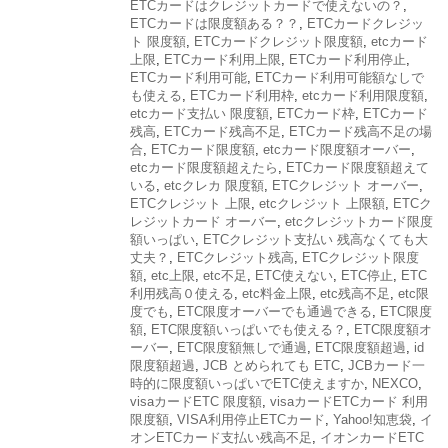
ETCカードはクレジットカードで使えないの？
,
ETCカードは限度額ある？？
,
ETCカードクレジッ
ト 限度額
,
ETCカードクレジット限度額
,
etcカード
上限
,
ETCカード利用上限
,
ETCカード利用停止
,
ETCカード利用可能
,
ETCカード利用可能額なしで
も使える
,
ETCカード利用枠
,
etcカード利用限度額
,
etcカード支払い 限度額
,
ETCカード枠
,
ETCカード
残高
,
ETCカード残高不足
,
ETCカード残高不足の場
合
,
ETCカード限度額
,
etcカード限度額オーバー
,
etcカード限度額超えたら
,
ETCカード限度額超えて
いる
,
etcクレカ 限度額
,
ETCクレジット オーバー
,
ETCクレジット 上限
,
etcクレジット 上限額
,
ETCク
レジットカード オーバー
,
etcクレジットカード限度
額いっぱい
,
ETCクレジット支払い 残高なくても大
丈夫？
,
ETCクレジット残高
,
ETCクレジット限度
額
,
etc上限
,
etc不足
,
ETC使えない
,
ETC停止
,
ETC
利用残高０使える
,
etc料金上限
,
etc残高不足
,
etc限
度でも
,
ETC限度オーバーでも通過できる
,
ETC限度
額
,
ETC限度額いっぱいでも使える？
,
ETC限度額オ
ーバー
,
ETC限度額無しで通過
,
ETC限度額超過
,
id
限度額超過
,
JCB とめられても ETC
,
JCBカード一
時的に限度額いっぱいでETC使えますか
,
NEXCO
,
visaカードETC 限度額
,
visaカードETCカード 利用
限度額
,
VISA利用停止ETCカード
,
Yahoo!知恵袋
,
イ
オンETCカード支払い残高不足
,
イオンカードETC