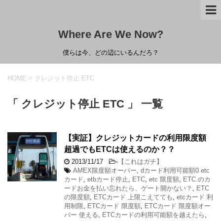
Where Are We Now?
僕らは今、どの辺にいるんだろ？
HOME
>
クレジット停止 ETC
「 クレジット停止 ETC 」 一覧
【実証】クレジットカードの利用限度額
超過でもETCは使えるのか？？
2013/11/17
-
【これはガチ】
AMEX限度額オーバー
,
dカード利用可能額0 etc
カード
,
etbカード停止
,
ETC
,
etc 限度額
,
ETC.のカ
ードお金を払い忘れたら、ゲート開かない？
,
ETC
の限度額
,
ETCカード 上限こえてても
,
etcカード 利
用制限
,
ETCカード 限度額
,
ETCカード 限度額オー
バー 使える
,
ETCカードの利用可能額を越えたら
,