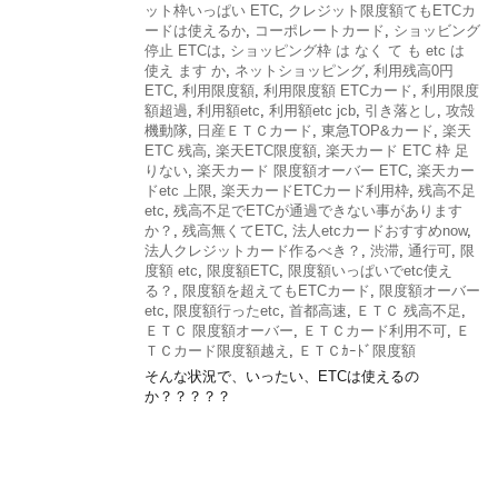
ット枠いっぱい ETC
,
クレジット限度額てもETCカ
ードは使えるか
,
コーポレートカード
,
ショッビング
停止 ETCは
,
ショッピング枠 は なく て も etc は
使え ます か
,
ネットショッピング
,
利用残高0円
ETC
,
利用限度額
,
利用限度額 ETCカード
,
利用限度
額超過
,
利用額etc
,
利用額etc jcb
,
引き落とし
,
攻殻
機動隊
,
日産ＥＴＣカード
,
東急TOP&カード
,
楽天
ETC 残高
,
楽天ETC限度額
,
楽天カード ETC 枠 足
りない
,
楽天カード 限度額オーバー ETC
,
楽天カー
ドetc 上限
,
楽天カードETCカード利用枠
,
残高不足
etc
,
残高不足でETCが通過できない事があります
か？
,
残高無くてETC
,
法人etcカードおすすめnow
,
法人クレジットカード作るべき？
,
渋滞
,
通行可
,
限
度額 etc
,
限度額ETC
,
限度額いっぱいでetc使え
る？
,
限度額を超えてもETCカード
,
限度額オーバー
etc
,
限度額行ったetc
,
首都高速
,
ＥＴＣ 残高不足
,
ＥＴＣ 限度額オーバー
,
ＥＴＣカード利用不可
,
Ｅ
ＴＣカード限度額越え
,
ＥＴＣｶｰﾄﾞ限度額
そんな状況で、いったい、ETCは使えるの
か？？？？？