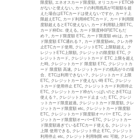
限度額
,
エネオスカード限度額
,
オリコカードETC枠
がないと使えない
,
カードの利用残高が可能額を超
えた場合はETCカードは使えないですか
,
カード上
限超えETC
,
カード利用枠ETCカード
,
カード利用限
度額超えるとETC使えない
,
カード利用額上限ETC
,
カード枠Etc. 使える
,
カード限度枠0円ETCもだ
め？
,
カード限度額 ETC
,
カード限度額 etcは
,
カー
ド限度額 ETC通れる？
,
カード限度額etc
,
クレカ停
止ETCカード使用
,
クレジットETC 上限額超え
,
ク
レジットETC上限額
,
クレジットの限度額 ETC
,
ク
レジットカード
,
クレジットカード ETC 上限を超え
た時
,
クレジットカード 限度額 ETC
,
クレジットカ
ード 限度額 高速
,
クレジットカードの残高が０の場
合、ETCは利用できない？
,
クレジットカード上限
ETC
,
クレジットカード使えない時 ETC
,
クレジッ
トカード使用停止 ETC
,
クレジットカード利用停止
ETC
,
クレジットカード枠がいっぱいのときETCは
使える？
,
クレジットカード止まった ETC
,
クレジ
ットカード限度超過
,
クレジットカード限度額
,
クレ
ジットカード限度額 etc
,
クレジットカード限度額
ETC
,
クレジットカード限度額オーバー ETC
,
クレ
ジットカード限度額オーバーETC
,
クレジットカー
ド限度額過ぎているETCカード使える
,
クレジット
上限 使用できる
,
クレジット停止 ETC
,
クレジット
利用停止 etc
,
クレジット利用制限 etc 可能
,
クレジ