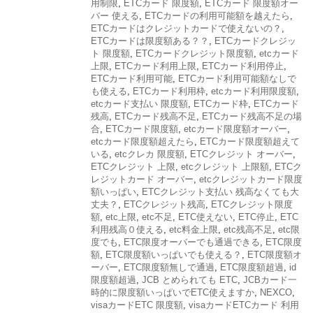
用制限
,
ETCカード 限度額
,
ETCカード 限度額オー
バー 使える
,
ETCカードの利用可能額を越えたら
,
ETCカードはクレジットカードで使えないの？
,
ETCカードは限度額ある？？
,
ETCカードクレジッ
ト 限度額
,
ETCカードクレジット限度額
,
etcカード
上限
,
ETCカード利用上限
,
ETCカード利用停止
,
ETCカード利用可能
,
ETCカード利用可能額なしで
も使える
,
ETCカード利用枠
,
etcカード利用限度額
,
etcカード支払い 限度額
,
ETCカード枠
,
ETCカード
残高
,
ETCカード残高不足
,
ETCカード残高不足の場
合
,
ETCカード限度額
,
etcカード限度額オーバー
,
etcカード限度額超えたら
,
ETCカード限度額超えて
いる
,
etcクレカ 限度額
,
ETCクレジット オーバー
,
ETCクレジット 上限
,
etcクレジット 上限額
,
ETCク
レジットカード オーバー
,
etcクレジットカード限度
額いっぱい
,
ETCクレジット支払い 残高なくても大
丈夫？
,
ETCクレジット残高
,
ETCクレジット限度
額
,
etc上限
,
etc不足
,
ETC使えない
,
ETC停止
,
ETC
利用残高０使える
,
etc料金上限
,
etc残高不足
,
etc限
度でも
,
ETC限度オーバーでも通過できる
,
ETC限度
額
,
ETC限度額いっぱいでも使える？
,
ETC限度額オ
ーバー
,
ETC限度額無しで通過
,
ETC限度額超過
,
id
限度額超過
,
JCB とめられても ETC
,
JCBカード一
時的に限度額いっぱいでETC使えますか
,
NEXCO
,
visaカードETC 限度額
,
visaカードETCカード 利用