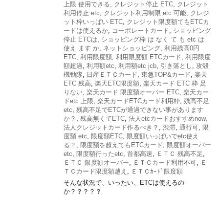
上限 使用できる
,
クレジット停止 ETC
,
クレジット
利用停止 etc
,
クレジット利用制限 etc 可能
,
クレジ
ット枠いっぱい ETC
,
クレジット限度額てもETCカ
ードは使えるか
,
コーポレートカード
,
ショッビング
停止 ETCは
,
ショッピング枠 は なく て も etc は
使え ます か
,
ネットショッピング
,
利用残高0円
ETC
,
利用限度額
,
利用限度額 ETCカード
,
利用限度
額超過
,
利用額etc
,
利用額etc jcb
,
引き落とし
,
攻殻
機動隊
,
日産ＥＴＣカード
,
東急TOP&カード
,
楽天
ETC 残高
,
楽天ETC限度額
,
楽天カード ETC 枠 足
りない
,
楽天カード 限度額オーバー ETC
,
楽天カー
ドetc 上限
,
楽天カードETCカード利用枠
,
残高不足
etc
,
残高不足でETCが通過できない事があります
か？
,
残高無くてETC
,
法人etcカードおすすめnow
,
法人クレジットカード作るべき？
,
渋滞
,
通行可
,
限
度額 etc
,
限度額ETC
,
限度額いっぱいでetc使え
る？
,
限度額を超えてもETCカード
,
限度額オーバー
etc
,
限度額行ったetc
,
首都高速
,
ＥＴＣ 残高不足
,
ＥＴＣ 限度額オーバー
,
ＥＴＣカード利用不可
,
Ｅ
ＴＣカード限度額越え
,
ＥＴＣｶｰﾄﾞ限度額
そんな状況で、いったい、ETCは使えるの
か？？？？？