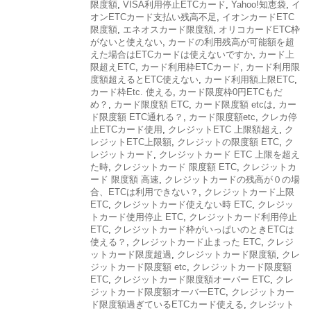
限度額
,
VISA利用停止ETCカード
,
Yahoo!知恵袋
,
イ
オンETCカード支払い残高不足
,
イオンカードETC
限度額
,
エネオスカード限度額
,
オリコカードETC枠
がないと使えない
,
カードの利用残高が可能額を超
えた場合はETCカードは使えないですか
,
カード上
限超えETC
,
カード利用枠ETCカード
,
カード利用限
度額超えるとETC使えない
,
カード利用額上限ETC
,
カード枠Etc. 使える
,
カード限度枠0円ETCもだ
め？
,
カード限度額 ETC
,
カード限度額 etcは
,
カー
ド限度額 ETC通れる？
,
カード限度額etc
,
クレカ停
止ETCカード使用
,
クレジットETC 上限額超え
,
ク
レジットETC上限額
,
クレジットの限度額 ETC
,
ク
レジットカード
,
クレジットカード ETC 上限を超え
た時
,
クレジットカード 限度額 ETC
,
クレジットカ
ード 限度額 高速
,
クレジットカードの残高が０の場
合、ETCは利用できない？
,
クレジットカード上限
ETC
,
クレジットカード使えない時 ETC
,
クレジッ
トカード使用停止 ETC
,
クレジットカード利用停止
ETC
,
クレジットカード枠がいっぱいのときETCは
使える？
,
クレジットカード止まった ETC
,
クレジ
ットカード限度超過
,
クレジットカード限度額
,
クレ
ジットカード限度額 etc
,
クレジットカード限度額
ETC
,
クレジットカード限度額オーバー ETC
,
クレ
ジットカード限度額オーバーETC
,
クレジットカー
ド限度額過ぎているETCカード使える
,
クレジット