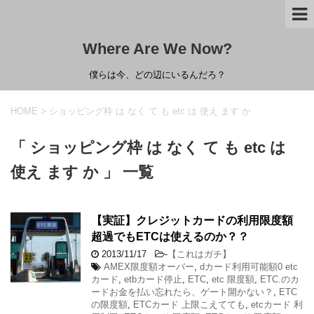
Where Are We Now?
僕らは今、どの辺にいるんだろ？
HOME
>
ショッピング枠 は なく て も etc は 使え ます か
「 ショッピング枠 は なく て も etc は
使え ます か 」 一覧
【実証】クレジットカードの利用限度額
超過でもETCは使えるのか？？
2013/11/17
-
【これはガチ】
AMEX限度額オーバー
,
dカード利用可能額0 etc
カード
,
etbカード停止
,
ETC
,
etc 限度額
,
ETC.のカ
ードお金を払い忘れたら、ゲート開かない？
,
ETC
の限度額
,
ETCカード 上限こえてても
,
etcカード 利