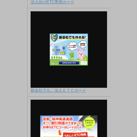
法人向けETC専用カード
新会社でも。法人ＥＴＣカード