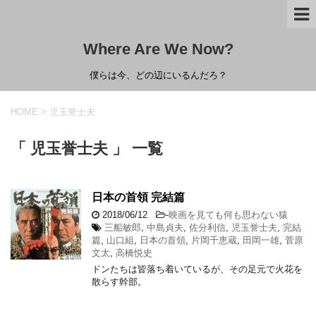
Where Are We Now?
僕らは今、どの辺にいるんだろ？
HOME
>
児玉誉士夫
「 児玉誉士夫 」 一覧
日本の首領 完結篇
2018/06/12
-
映画を見ても何も思わない猿
三船敏郎
,
中島貞夫
,
佐分利信
,
児玉誉士夫
,
完結
篇
,
山口組
,
日本の首領
,
片岡千恵蔵
,
田岡一雄
,
菅原
文太
,
高橋悦史
ドンたちは皆落ち着いているが、その足元で火花を
散らす幹部。