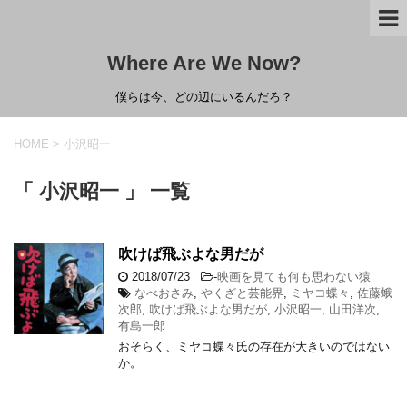
Where Are We Now?
僕らは今、どの辺にいるんだろ？
HOME
>
小沢昭一
「 小沢昭一 」 一覧
吹けば飛ぶよな男だが
2018/07/23
-
映画を見ても何も思わない猿
なべおさみ
,
やくざと芸能界
,
ミヤコ蝶々
,
佐藤蛾
次郎
,
吹けば飛ぶよな男だが
,
小沢昭一
,
山田洋次
,
有島一郎
おそらく、ミヤコ蝶々氏の存在が大きいのではない
か。