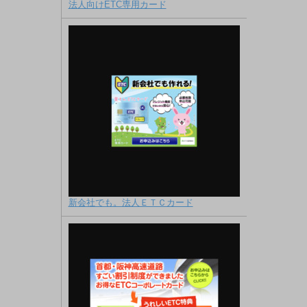
法人向けETC専用カード
新会社でも。法人ＥＴＣカード