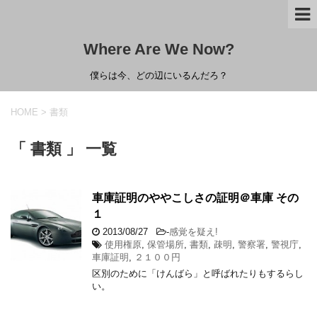
Where Are We Now?
僕らは今、どの辺にいるんだろ？
HOME
>
書類
「 書類 」 一覧
車庫証明のややこしさの証明＠車庫 その
１
2013/08/27
-
感覚を疑え!
使用権原
,
保管場所
,
書類
,
疎明
,
警察署
,
警視庁
,
車庫証明
,
２１００円
区別のために「けんばら」と呼ばれたりもするらし
い。