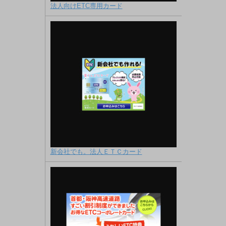
法人向けETC専用カード
新会社でも。法人ＥＴＣカード