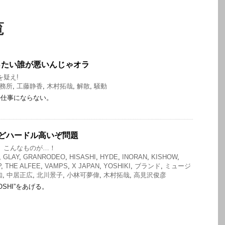
覧
ったい誰が悪いんじゃオラ
を疑え!
務所
,
工藤静香
,
木村拓哉
,
解散
,
騒動
の仕事にならない。
けどハードル高いぞ問題
、こんなものが…！
,
GLAY
,
GRANRODEO
,
HISASHI
,
HYDE
,
INORAN
,
KISHOW
,
P
,
THE ALFEE
,
VAMPS
,
X JAPAN
,
YOSHIKI
,
ブランド
,
ミュージ
知
,
中居正広
,
北川景子
,
小林可夢偉
,
木村拓哉
,
高見沢俊彦
SHI”をあげる。