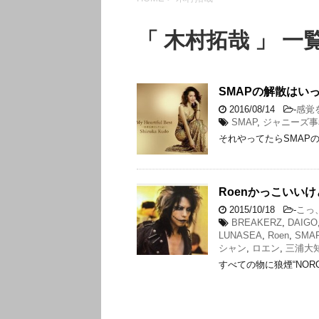
「 木村拓哉 」 一
SMAPの解散はい
2016/08/14
-
感覚
SMAP
,
ジャニーズ事
それやってたらSMAP
Roenかっこいい
2015/10/18
-
こっ
BREAKERZ
,
DAIGO
LUNASEA
,
Roen
,
SMA
シャン
,
ロエン
,
三浦大
すべての物に狼煙“NORO