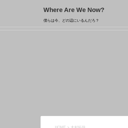
Where Are We Now?
僕らは今、どの辺にいるんだろ？
HOME
>
木村拓哉