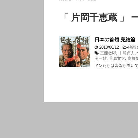
「 片岡千恵蔵 」 
日本の首領 完結篇
2018/06/12
-
映画
三船敏郎
,
中島貞夫
,
岡一雄
,
菅原文太
,
高橋
ドンたちは皆落ち着い