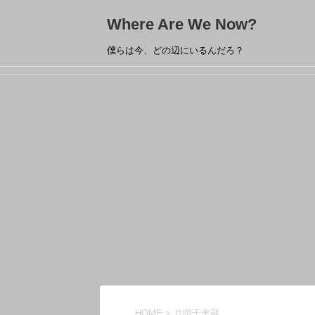
Where Are We Now?
僕らは今、どの辺にいるんだろ？
HOME
>
片岡千恵蔵