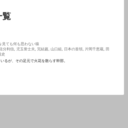
一覧
を見ても何も思わない猿
佐分利信
,
児玉誉士夫
,
完結篇
,
山口組
,
日本の首領
,
片岡千恵蔵
,
田
悦史
ているが、その足元で火花を散らす幹部。