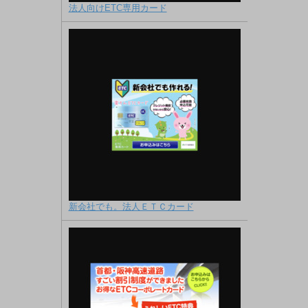
法人向けETC専用カード
新会社でも。法人ＥＴＣカード