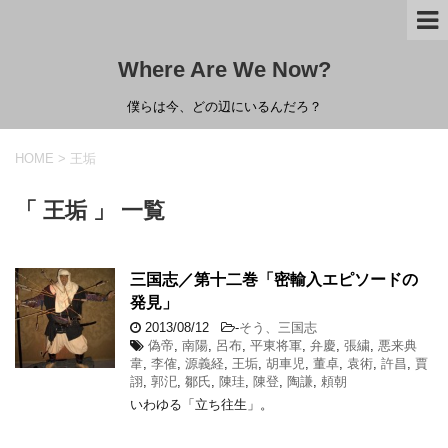
Where Are We Now?
僕らは今、どの辺にいるんだろ？
HOME
>
王垢
「 王垢 」 一覧
三国志／第十二巻「密輸入エピソードの
発見」
2013/08/12
-
そう、三国志
偽帝
,
南陽
,
呂布
,
平東将軍
,
弁慶
,
張繍
,
悪来典
韋
,
李傕
,
源義経
,
王垢
,
胡車児
,
董卓
,
袁術
,
許昌
,
賈
詡
,
郭汜
,
鄒氏
,
陳珪
,
陳登
,
陶謙
,
頼朝
いわゆる「立ち往生」。