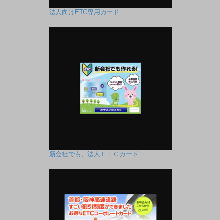
法人向けETC専用カード
新会社でも。法人ＥＴＣカード