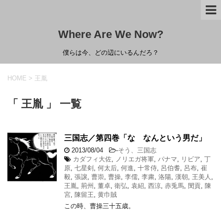
Where Are We Now?
僕らは今、どの辺にいるんだろ？
HOME
>
王胤
「 王胤 」 一覧
三国志／第四巻「な なんという男だ」
2013/08/04
-
そう、三国志
カダフィ大佐
,
ノリエガ将軍
,
パナマ
,
リビア
,
丁
原
,
七星剣
,
何太后
,
何進
,
十常侍
,
呂伯耆
,
呂布
,
崔
毅
,
張譲
,
曹崇
,
曹操
,
李儒
,
李粛
,
洛陽
,
漢朝
,
王美人
,
王胤
,
荊州
,
董卓
,
衛弘
,
袁紹
,
西涼
,
赤兎馬
,
閔貢
,
陳
宮
,
陳留王
,
黄巾賊
この時、曹操三十五歳。