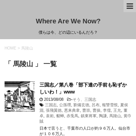
Where Are We Now?
僕らは今、どの辺にいるんだろ？
HOME
>
馬陵山
「 馬陵山 」 一覧
三国志／第八巻「部下達の手前も恥ずか
しいわ！」www
2013/08/08
-
そう、三国志
三国志
,
公孫瓚
,
劉備玄徳
,
呂布
,
報讐雪恨
,
夏侯
淵
,
張飛翼徳
,
悪来典韋
,
曹崇
,
曹操
,
李儒
,
王允
,
董
卓
,
袁術
,
貂蝉
,
赤兎馬
,
鎮東将軍
,
陶謙
,
馬陵山
,
黄巾
賊
日本で言うと、千葉市の人口が約９６万人。仙台市
が１０６万人。