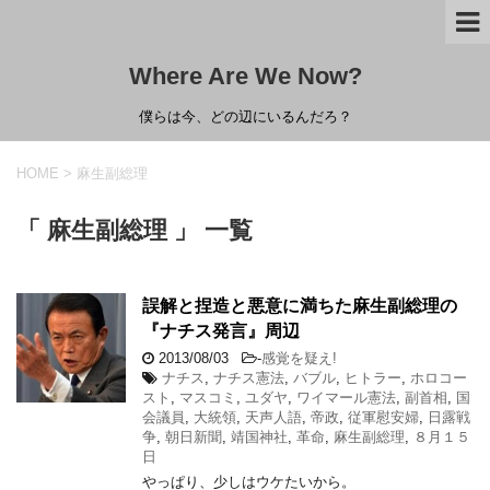
Where Are We Now?
僕らは今、どの辺にいるんだろ？
HOME
>
麻生副総理
「 麻生副総理 」 一覧
誤解と捏造と悪意に満ちた麻生副総理の
『ナチス発言』周辺
2013/08/03
-
感覚を疑え!
ナチス
,
ナチス憲法
,
バブル
,
ヒトラー
,
ホロコー
スト
,
マスコミ
,
ユダヤ
,
ワイマール憲法
,
副首相
,
国
会議員
,
大統領
,
天声人語
,
帝政
,
従軍慰安婦
,
日露戦
争
,
朝日新聞
,
靖国神社
,
革命
,
麻生副総理
,
８月１５
日
やっぱり、少しはウケたいから。