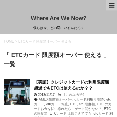
Where Are We Now?
僕らは今、どの辺にいるんだろ？
HOME
>
ETCカード 限度額オーバー 使える
「 ETCカード 限度額オーバー 使える 」
一覧
【実証】クレジットカードの利用限度額
超過でもETCは使えるのか？？
2013/11/17
-
【これはガチ】
AMEX限度額オーバー
,
dカード利用可能額0 etc
カード
,
etbカード停止
,
ETC
,
etc 限度額
,
ETC.のカ
ードお金を払い忘れたら、ゲート開かない？
,
ETC
の限度額
,
ETCカード 上限こえてても
,
etcカード 利