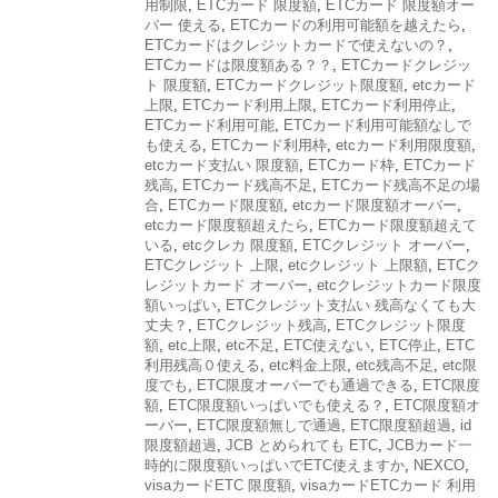
用制限
,
ETCカード 限度額
,
ETCカード 限度額オー
バー 使える
,
ETCカードの利用可能額を越えたら
,
ETCカードはクレジットカードで使えないの？
,
ETCカードは限度額ある？？
,
ETCカードクレジッ
ト 限度額
,
ETCカードクレジット限度額
,
etcカード
上限
,
ETCカード利用上限
,
ETCカード利用停止
,
ETCカード利用可能
,
ETCカード利用可能額なしで
も使える
,
ETCカード利用枠
,
etcカード利用限度額
,
etcカード支払い 限度額
,
ETCカード枠
,
ETCカード
残高
,
ETCカード残高不足
,
ETCカード残高不足の場
合
,
ETCカード限度額
,
etcカード限度額オーバー
,
etcカード限度額超えたら
,
ETCカード限度額超えて
いる
,
etcクレカ 限度額
,
ETCクレジット オーバー
,
ETCクレジット 上限
,
etcクレジット 上限額
,
ETCク
レジットカード オーバー
,
etcクレジットカード限度
額いっぱい
,
ETCクレジット支払い 残高なくても大
丈夫？
,
ETCクレジット残高
,
ETCクレジット限度
額
,
etc上限
,
etc不足
,
ETC使えない
,
ETC停止
,
ETC
利用残高０使える
,
etc料金上限
,
etc残高不足
,
etc限
度でも
,
ETC限度オーバーでも通過できる
,
ETC限度
額
,
ETC限度額いっぱいでも使える？
,
ETC限度額オ
ーバー
,
ETC限度額無しで通過
,
ETC限度額超過
,
id
限度額超過
,
JCB とめられても ETC
,
JCBカード一
時的に限度額いっぱいでETC使えますか
,
NEXCO
,
visaカードETC 限度額
,
visaカードETCカード 利用