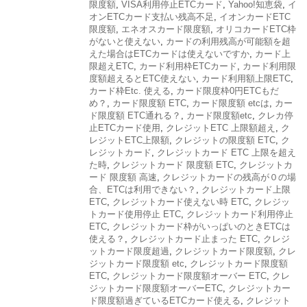
限度額
,
VISA利用停止ETCカード
,
Yahoo!知恵袋
,
イ
オンETCカード支払い残高不足
,
イオンカードETC
限度額
,
エネオスカード限度額
,
オリコカードETC枠
がないと使えない
,
カードの利用残高が可能額を超
えた場合はETCカードは使えないですか
,
カード上
限超えETC
,
カード利用枠ETCカード
,
カード利用限
度額超えるとETC使えない
,
カード利用額上限ETC
,
カード枠Etc. 使える
,
カード限度枠0円ETCもだ
め？
,
カード限度額 ETC
,
カード限度額 etcは
,
カー
ド限度額 ETC通れる？
,
カード限度額etc
,
クレカ停
止ETCカード使用
,
クレジットETC 上限額超え
,
ク
レジットETC上限額
,
クレジットの限度額 ETC
,
ク
レジットカード
,
クレジットカード ETC 上限を超え
た時
,
クレジットカード 限度額 ETC
,
クレジットカ
ード 限度額 高速
,
クレジットカードの残高が０の場
合、ETCは利用できない？
,
クレジットカード上限
ETC
,
クレジットカード使えない時 ETC
,
クレジッ
トカード使用停止 ETC
,
クレジットカード利用停止
ETC
,
クレジットカード枠がいっぱいのときETCは
使える？
,
クレジットカード止まった ETC
,
クレジ
ットカード限度超過
,
クレジットカード限度額
,
クレ
ジットカード限度額 etc
,
クレジットカード限度額
ETC
,
クレジットカード限度額オーバー ETC
,
クレ
ジットカード限度額オーバーETC
,
クレジットカー
ド限度額過ぎているETCカード使える
,
クレジット