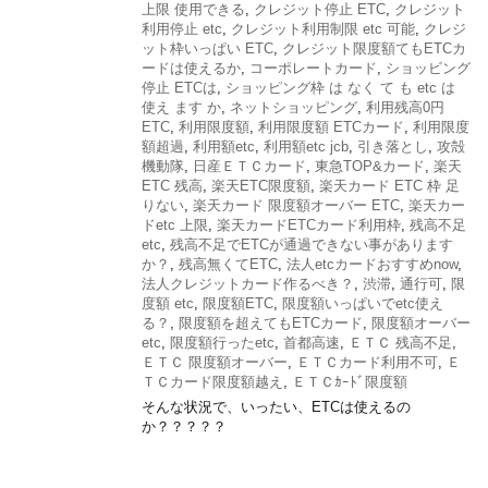
上限 使用できる
,
クレジット停止 ETC
,
クレジット
利用停止 etc
,
クレジット利用制限 etc 可能
,
クレジ
ット枠いっぱい ETC
,
クレジット限度額てもETCカ
ードは使えるか
,
コーポレートカード
,
ショッビング
停止 ETCは
,
ショッピング枠 は なく て も etc は
使え ます か
,
ネットショッピング
,
利用残高0円
ETC
,
利用限度額
,
利用限度額 ETCカード
,
利用限度
額超過
,
利用額etc
,
利用額etc jcb
,
引き落とし
,
攻殻
機動隊
,
日産ＥＴＣカード
,
東急TOP&カード
,
楽天
ETC 残高
,
楽天ETC限度額
,
楽天カード ETC 枠 足
りない
,
楽天カード 限度額オーバー ETC
,
楽天カー
ドetc 上限
,
楽天カードETCカード利用枠
,
残高不足
etc
,
残高不足でETCが通過できない事があります
か？
,
残高無くてETC
,
法人etcカードおすすめnow
,
法人クレジットカード作るべき？
,
渋滞
,
通行可
,
限
度額 etc
,
限度額ETC
,
限度額いっぱいでetc使え
る？
,
限度額を超えてもETCカード
,
限度額オーバー
etc
,
限度額行ったetc
,
首都高速
,
ＥＴＣ 残高不足
,
ＥＴＣ 限度額オーバー
,
ＥＴＣカード利用不可
,
Ｅ
ＴＣカード限度額越え
,
ＥＴＣｶｰﾄﾞ限度額
そんな状況で、いったい、ETCは使えるの
か？？？？？