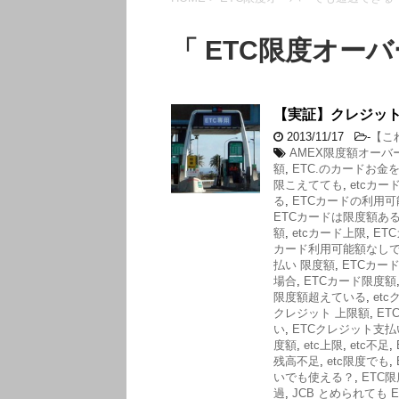
「 ETC限度オー
【実証】クレジット
2013/11/17
-
【こ
AMEX限度額オーバ
額
,
ETC.のカードお
限こえてても
,
etcカー
る
,
ETCカードの利用
ETCカードは限度額あ
額
,
etcカード上限
,
ET
カード利用可能額なし
払い 限度額
,
ETCカー
場合
,
ETCカード限度額
限度額超えている
,
et
クレジット 上限額
,
ET
い
,
ETCクレジット支払
度額
,
etc上限
,
etc不足
,
残高不足
,
etc限度でも
,
いでも使える？
,
ETC
過
,
JCB とめられても E