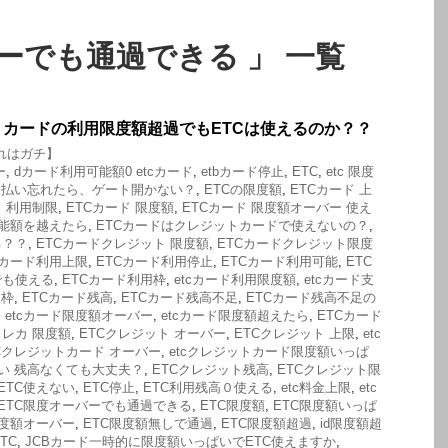
バーでも通過できる 」 一覧
カードの利用限度額超過でもETCは使えるのか？？
れはガチ】
ー
,
dカード利用可能額0 etcカード
,
etbカード停止
,
ETC
,
etc 限度
金を払い忘れたら、ゲート開かない？
,
ETCの限度額
,
ETCカード 上
ド 利用制限
,
ETCカード 限度額
,
ETCカード 限度額オーバー 使え
可能額を越えたら
,
ETCカードはクレジットカードで使えないの？
,
る？？
,
ETCカードクレジット 限度額
,
ETCカードクレジット限度
Cカード利用上限
,
ETCカード利用停止
,
ETCカード利用可能
,
ETC
でも使える
,
ETCカード利用枠
,
etcカード利用限度額
,
etcカード支
ド枠
,
ETCカード残高
,
ETCカード残高不足
,
ETCカード残高不足の
,
etcカード限度額オーバー
,
etcカード限度額超えたら
,
ETCカード
cクレカ 限度額
,
ETCクレジット オーバー
,
ETCクレジット 上限
,
etc
Cクレジットカード オーバー
,
etcクレジットカード限度額いっぱ
い 残高なくても大丈夫？
,
ETCクレジット残高
,
ETCクレジット限
ETC使えない
,
ETC停止
,
ETC利用残高０使える
,
etc料金上限
,
etc
ETC限度オーバーでも通過できる
,
ETC限度額
,
ETC限度額いっぱ
限度額オーバー
,
ETC限度額無しで通過
,
ETC限度額超過
,
id限度額超
TC
,
JCBカード一時的に限度額いっぱいでETC使えますか
,