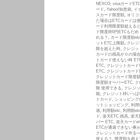
NEXCO
,
visaカードET
ード
,
Yahoo!知恵袋
,
イ
スカード限度額
,
オリコ
た場合はETCカードは
ード利用限度額超えると
ド限度枠0円ETCもだめ
れる？
,
カード限度額et
ットETC上限額
,
クレジ
限を超えた時
,
クレジッ
カードの残高が０の場合
トカード使えない時 ET
ETC
,
クレジットカード
ETC
,
クレジットカード
クレジットカード限度額
限度額オーバーETC
,
ク
限 使用できる
,
クレジッ
能
,
クレジット枠いっぱい
トカード
,
ショッビング停
ットショッピング
,
利用
過
,
利用額etc
,
利用額etc 
ド
,
楽天ETC 残高
,
楽天
バー ETC
,
楽天カードet
ETCが通過できない事
クレジットカード作る
使える？
,
限度額を超え