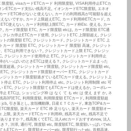
C 限度額
,
visaカードETCカード 利用限度額
,
VISA利用停止ETCカ
オンETCカード支払い残高不足
,
イオンカードETC限度額
,
エネオ
カードETC枠がないと使えない
,
カードの利用残高が可能額を超え
使えないですか
,
カード上限超えETC
,
カード利用枠ETCカード
,
カ
ETC使えない
,
カード利用額上限ETC
,
カード枠Etc. 使える
,
カー
？
,
カード限度額 ETC
,
カード限度額 etcは
,
カード限度額 ETC通
c
,
クレカ停止ETCカード使用
,
クレジットETC 上限額超え
,
クレジ
ットの限度額 ETC
,
クレジットカード
,
クレジットカード ETC 上
トカード 限度額 ETC
,
クレジットカード 限度額 高速
,
クレジット
、ETCは利用できない？
,
クレジットカード上限 ETC
,
クレジッ
C
,
クレジットカード使用停止 ETC
,
クレジットカード利用停止
枠がいっぱいのときETCは使える？
,
クレジットカード止まった
限度超過
,
クレジットカード限度額
,
クレジットカード限度額 etc
,
ETC
,
クレジットカード限度額オーバー ETC
,
クレジットカード
レジットカード限度額過ぎているETCカード使える
,
クレジット上
ト停止 ETC
,
クレジット利用停止 etc
,
クレジット利用制限 etc 可
 ETC
,
クレジット限度額てもETCカードは使えるか
,
コーポレー
止 ETCは
,
ショッピング枠 は なく て も etc は 使え ます か
,
ネ
残高0円ETC
,
利用限度額
,
利用限度額 ETCカード
,
利用限度額超
jcb
,
引き落とし
,
攻殻機動隊
,
日産ＥＴＣカード
,
東急TOP&カー
ETC限度額
,
楽天カード ETC 枠 足りない
,
楽天カード 限度額オー
c 上限
,
楽天カードETCカード利用枠
,
残高不足 etc
,
残高不足で
がありますか？
,
残高無くてETC
,
法人etcカードおすすめnow
,
法人
べき？
,
渋滞
,
通行可
,
限度額 etc
,
限度額ETC
,
限度額いっぱいでetc
てもETCカード
,
限度額オーバーetc
,
限度額行ったetc
,
首都高速
,