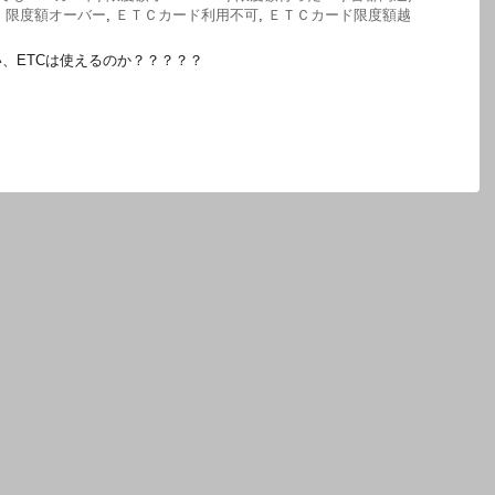
 限度額オーバー
,
ＥＴＣカード利用不可
,
ＥＴＣカード限度額越
、ETCは使えるのか？？？？？