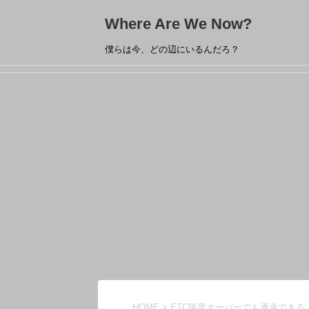
Where Are We Now?
僕らは今、どの辺にいるんだろ？
HOME
>
ETC限度オーバーでも通過できる