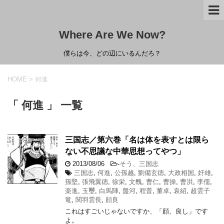
Where Are We Now?
僕らは今、どの辺にいるんだろ？
HOME
>
何進
「 何進 」 一覧
三国志／第六巻「名は体を表すとは限ら
ない不思議な中華思想ってやつ」
2013/08/06
-
そう、三国志
三国志
,
何進
,
公孫越
,
劉備玄徳
,
大政相国
,
奸雄
,
孫堅
,
張飛翼徳
,
徐栄
,
文醜
,
曹仁
,
曹操
,
曹洪
,
李儒
,
楽進
,
玉璽
,
白馬陣
,
盤河
,
程普
,
董卓
,
袁紹
,
超雲子
竜
,
関羽雲長
,
顔良
これはすごいじゃないですか、「顔、良し」です
よ。