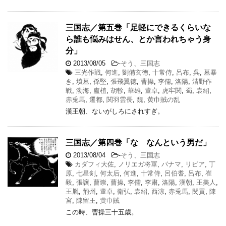
三国志／第五巻「足軽にできるくらいな
ら誰も悩みはせん、とか言われちゃう身
分」
2013/08/05
-
そう、三国志
三光作戦
,
何進
,
劉備玄徳
,
十常侍
,
呂布
,
呉
,
墓暴
き
,
墳墓
,
孫堅
,
張飛翼徳
,
曹操
,
李儒
,
洛陽
,
清野作
戦
,
渤海
,
盧植
,
胡軫
,
華雄
,
董卓
,
虎牢関
,
蜀
,
袁紹
,
赤兎馬
,
遷都
,
関羽雲長
,
魏
,
黄巾賊の乱
漢王朝、ないがしろにされすぎ。
三国志／第四巻「な なんという男だ」
2013/08/04
-
そう、三国志
カダフィ大佐
,
ノリエガ将軍
,
パナマ
,
リビア
,
丁
原
,
七星剣
,
何太后
,
何進
,
十常侍
,
呂伯耆
,
呂布
,
崔
毅
,
張譲
,
曹崇
,
曹操
,
李儒
,
李粛
,
洛陽
,
漢朝
,
王美人
,
王胤
,
荊州
,
董卓
,
衛弘
,
袁紹
,
西涼
,
赤兎馬
,
閔貢
,
陳
宮
,
陳留王
,
黄巾賊
この時、曹操三十五歳。