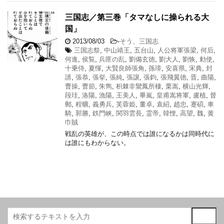
三国志／第三巻「タマなしに操られる大
国」
2013/08/03
-
そう、三国志
三国志祭
,
中山靖王
,
五台山
,
人公将軍張梁
,
何后
,
何進
,
侯覧
,
兵匪の乱
,
劉備玄徳
,
劉大人
,
劉恢
,
勅使
,
十乗侍
,
夏惲
,
大賢良師張角
,
孫璋
,
安喜県
,
宋典
,
封
諝
,
張恭
,
張挙
,
張純
,
張譲
,
張鈞
,
張飛翼徳
,
晋
,
曲陽
,
曹操
,
曹節
,
朱雋
,
枳棘非鸞鳳所棲
,
栗嵩
,
横山光輝
,
段珪
,
洛陽
,
漁陽
,
王美人
,
畢嵐
,
皇甫嵩将軍
,
盧植
,
督
郵
,
程曠
,
義勇兵
,
芙蓉姫
,
董卓
,
袁紹
,
趙忠
,
蹇碩
,
車
騎
,
郭勝
,
鉄門峡
,
関羽雲長
,
霊帝
,
韓悝
,
高望
,
魏
,
黄
巾賊
戦乱の英雄が、この時点では誰になるかは同時代に
は誰にもわからない。