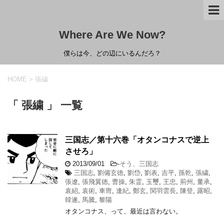
Where Are We Now?
僕らは今、どの辺にいるんだろ？
HOME
>
張繍
「 張繍 」 一覧
三国志／第十六巻「オタンコナスで逆上
させろ」
2013/09/01
-
そう、三国志
三国志
,
劉備玄徳
,
劉岱
,
劉表
,
吉平
,
孫乾
,
張繍
,
張遼
,
張飛翼徳
,
曹操
,
朱霊
,
玉璽
,
王忠
,
荊州
,
董承
,
袁紹
,
袁術
,
車冑
,
逢紀
,
鄭玄
,
関羽雲長
,
陳登
,
露昭
,
韓遂
,
馬騰
,
黎陽
オタンコナス、って、最近は言わない。