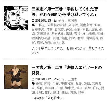
三国志／第十三巻「学習してくれた智
将、だれか頼むから受け継いでくれ」
2013/08/13
-
そう、三国志
三国志
,
偽撃転殺の計
,
公孫瓚
,
劉備玄徳
,
劉表
,
呂布奉先
,
呉敦
,
夏侯惇
,
孫策
,
孫観
,
尹礼
,
山賊
,
張
繍
,
張飛翼徳
,
悪来典韋
,
昌豨
,
曹操
,
横山光輝
,
荀彧
,
虚誘掩殺の計
,
袁紹
,
袁術
,
許褚
,
貂蝉
,
関羽雲長
,
陳
宮
,
陳登
,
項羽
,
高祖
,
魏
よくぞ学習してくれた。お願いだから伝承してくだ
さい。
三国志／第十二巻「密輸入エピソードの
発見」
2013/08/12
-
そう、三国志
偽帝
,
南陽
,
呂布
,
平東将軍
,
弁慶
,
張繍
,
悪来典
韋
,
李傕
,
源義経
,
王垢
,
胡車児
,
董卓
,
袁術
,
許昌
,
賈
詡
,
郭汜
,
鄒氏
,
陳珪
,
陳登
,
陶謙
,
頼朝
いわゆる「立ち往生」。