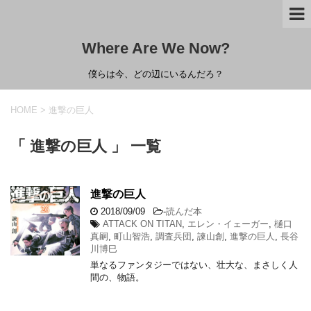
Where Are We Now?
僕らは今、どの辺にいるんだろ？
HOME
>
進撃の巨人
「 進撃の巨人 」 一覧
進撃の巨人
2018/09/09
-
読んだ本
ATTACK ON TITAN
,
エレン・イェーガー
,
樋口
真嗣
,
町山智浩
,
調査兵団
,
諫山創
,
進撃の巨人
,
長谷
川博巳
単なるファンタジーではない、壮大な、まさしく人
間の、物語。