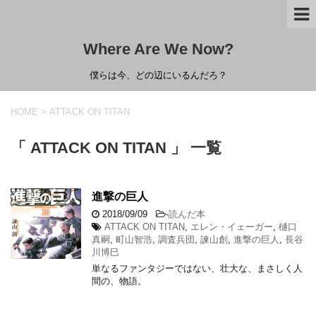
Where Are We Now?
僕らは今、どの辺にいるんだろ？
HOME
>
ATTACK ON TITAN
「 ATTACK ON TITAN 」 一覧
進撃の巨人
2018/09/09
-
読んだ本
ATTACK ON TITAN
,
エレン・イェーガー
,
樋口
真嗣
,
町山智浩
,
調査兵団
,
諫山創
,
進撃の巨人
,
長谷
川博巳
単なるファンタジーではない、壮大な、まさしく人
間の、物語。