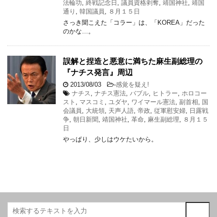
法輪功
,
終戦記念日
,
議員資格剥奪
,
靖国神社
,
靖国
通り
,
韓国議員
,
８月１５日
さっき聞こえた「コラー」は、「KOREA」だった
のかな…。
誤解と捏造と悪意に満ちた麻生副総理の
『ナチス発言』周辺
2013/08/03
-
感覚を疑え!
ナチス
,
ナチス憲法
,
バブル
,
ヒトラー
,
ホロコー
スト
,
マスコミ
,
ユダヤ
,
ワイマール憲法
,
副首相
,
国
会議員
,
大統領
,
天声人語
,
帝政
,
従軍慰安婦
,
日露戦
争
,
朝日新聞
,
靖国神社
,
革命
,
麻生副総理
,
８月１５
日
やっぱり、少しはウケたいから。