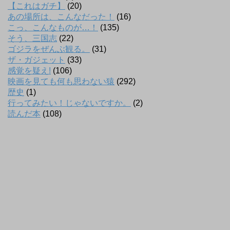
【これはガチ】
(20)
あの場所は、こんなだった！
(16)
こっ、こんなものが…！
(135)
そう、三国志
(22)
ゴジラをぜんぶ観る。
(31)
ザ・ガジェット
(33)
感覚を疑え!
(106)
映画を見ても何も思わない猿
(292)
歴史
(1)
行ってみたい！じゃないですか。
(2)
読んだ本
(108)