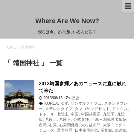
Where Are We Now?
僕らは今、どの辺にいるんだろ？
HOME
>
靖国神社
「 靖国神社 」 一覧
2013靖国参拝／あのニュースに直に触れ
て来た
2013/08/15
-
歴史
KOREA
,
ゆず
,
サンマルクカフェ
,
スタンドプレ
ー
,
ステレオタイプ
,
タマゴサンドセット
,
ドイツ兵
,
ドトール
,
七段上
,
中国
,
中国共産党
,
九段下
,
九段
坂
,
八段上
,
八段下
,
公式参拝
,
千鳥ヶ淵戦没者墓苑
,
台湾
,
右翼
,
右翼関係者
,
大村益次郎
,
大阪ミックス
ジュース
,
愛国無罪
,
日本帝国陸軍
,
昭和館
,
武道館
,