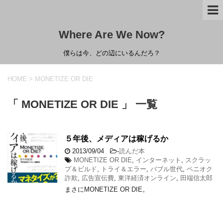
Where Are We Now?
僕らは今、どの辺にいるんだろ？
HOME
>
MONETIZE OR DIE
「 MONETIZE OR DIE 」 一覧
５年後、メディアは稼げるか
2013/09/04
-
読んだ本
MONETIZE OR DIE
,
インターネット
,
スクラッ
プ＆ビルド
,
トライ＆エラー
,
バブル世代
,
ペニオク
詐欺
,
広告宣伝費
,
東洋経済オンライン
,
田端信太郎
まさにMONETIZE OR DIE。