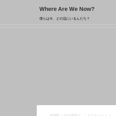
Where Are We Now?
僕らは今、どの辺にいるんだろ？
HOME
>
あの場所は、こんなだった！
>