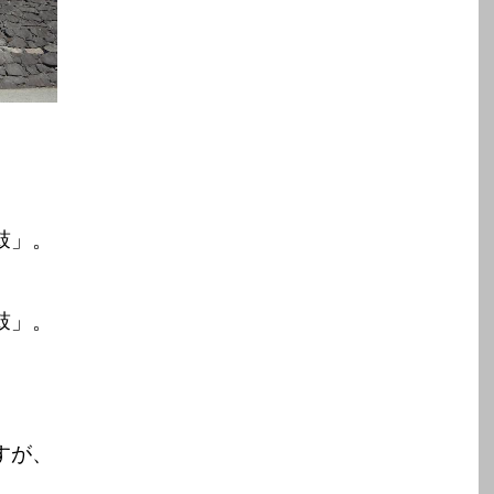
鼓」。
鼓」。
すが、
、