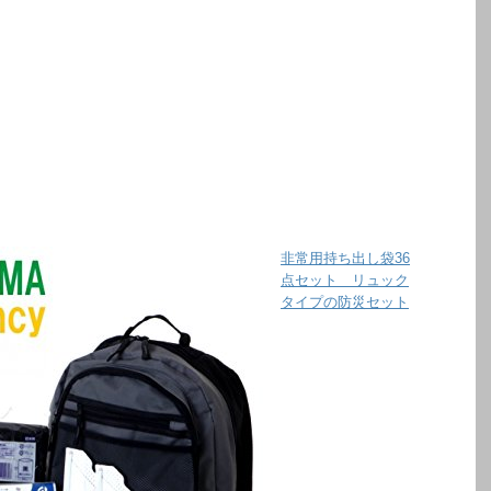
非常用持ち出し袋36
点セット リュック
タイプの防災セット