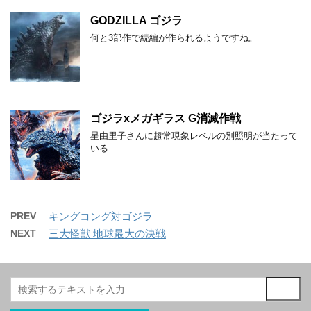
GODZILLA ゴジラ
何と3部作で続編が作られるようですね。
ゴジラxメガギラス G消滅作戦
星由里子さんに超常現象レベルの別照明が当たって
いる
PREV
キングコング対ゴジラ
NEXT
三大怪獣 地球最大の決戦