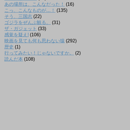
あの場所は、こんなだった！
(16)
こっ、こんなものが…！
(135)
そう、三国志
(22)
ゴジラをぜんぶ観る。
(31)
ザ・ガジェット
(33)
感覚を疑え!
(106)
映画を見ても何も思わない猿
(292)
歴史
(1)
行ってみたい！じゃないですか。
(2)
読んだ本
(108)