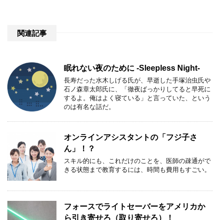
関連記事
眠れない夜のために -Sleepless Night-
長寿だった水木しげる氏が、早逝した手塚治虫氏や
石ノ森章太郎氏に、「徹夜ばっかりしてると早死に
するよ。俺はよく寝ている」と言っていた、という
のは有名な話だ。
オンラインアシスタントの「フジ子さ
ん」！？
スキル的にも、これだけのことを、医師の疎通がで
きる状態まで教育するには、時間も費用もすごい。
フォースでライトセーバーをアメリカか
ら引き寄せろ（取り寄せろ）！