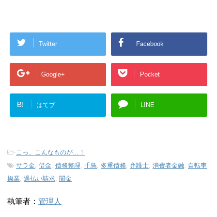
Twitter
Facebook
Google+
Pocket
B!
はてブ
LINE
-
こっ、こんなものが…！
-
サラ金
,
借金
,
債務整理
,
千鳥
,
多重債務
,
弁護士
,
消費者金融
,
自転車
操業
,
過払い請求
,
闇金
執筆者：
管理人