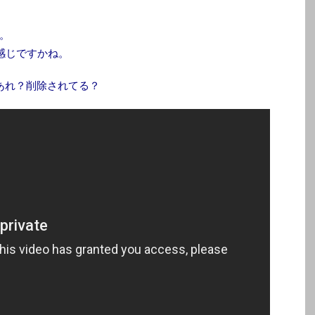
。
感じですかね。
あれ？削除されてる？