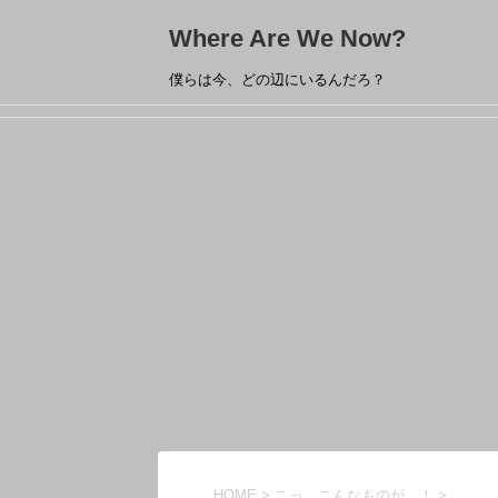
Where Are We Now?
僕らは今、どの辺にいるんだろ？
HOME
>
こっ、こんなものが…！
>