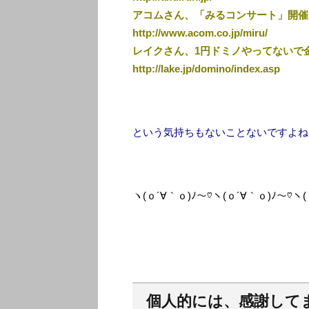
アコムさん、「みるコンサート」開催
http://www.acom.co.jp/miru/
レイクさん、1円ドミノやってないで
http://lake.jp/domino/index.asp
という気持ちもないことないですよね
ヽ(ｏ´∀｀ｏ)ﾉ〜♡ヽ(ｏ´∀｀ｏ)ﾉ〜♡ヽ(
個人的には、感謝して