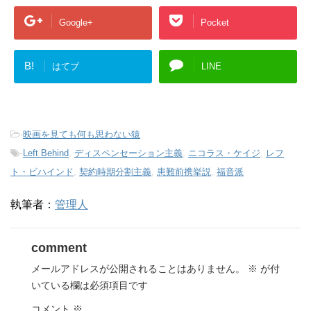
Google+
Pocket
B!
はてブ
LINE
-
映画を見ても何も思わない猿
-
Left Behind
,
ディスペンセーション主義
,
ニコラス・ケイジ
,
レフ
ト・ビハインド
,
契約時期分割主義
,
患難前携挙説
,
福音派
執筆者：
管理人
comment
メールアドレスが公開されることはありません。
※
が付
いている欄は必須項目です
コメント
※