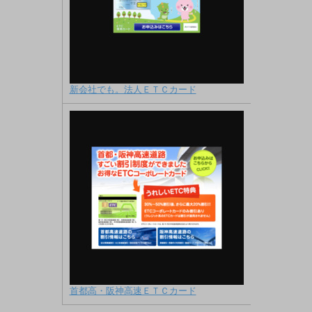
新会社でも。法人ＥＴＣカード
首都高・阪神高速ＥＴＣカード