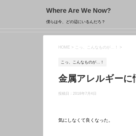
Where Are We Now?
僕らは今、どの辺にいるんだろ？
HOME
>
こっ、こんなものが…！
>
こっ、こんなものが…！
金属アレルギーに
投稿日：
2018年7月4日
気にしなくて良くなった。