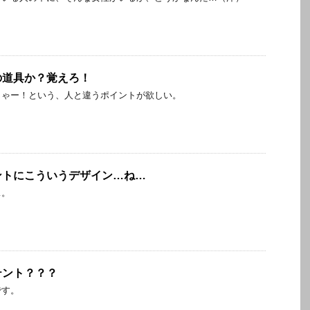
の道具か？覚えろ！
じゃー！という、人と違うポイントが欲しい。
ントにこういうデザイン…ね…
…。
テント？？？
です。