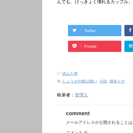
んでも、けっきょく壊れるカップル」
Twitter
B
Pocket
-
読んだ本
-
しょうがの味は熱い
,
小説
,
綿矢りさ
執筆者：
管理人
comment
メールアドレスが公開されることは
コメント
※