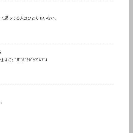
んて思ってる人はひとりもいない。
撃
(；ﾟДﾟ)ｶﾞｸｶﾞｸﾌﾞﾙﾌﾞﾙ
け。