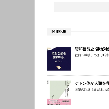
関連記事
昭和芸能史 傑物列
戦前〜戦後、つまり昭
ケトン体が人類を救
衝撃の記述はまだまだ