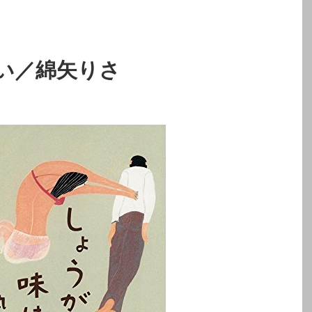
い／綿矢りさ