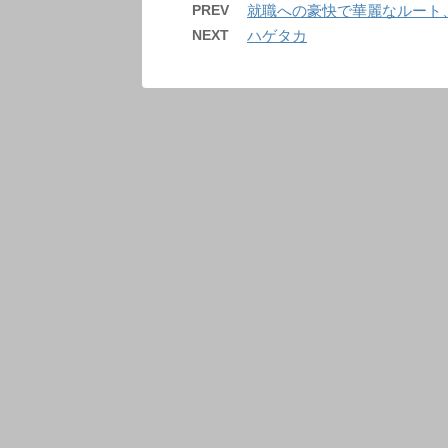
PREV
就職への豪快で華麗なルート
NEXT
ハゲタカ