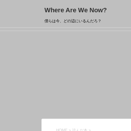
Where Are We Now?
僕らは今、どの辺にいるんだろ？
HOME
>
読んだ本
>