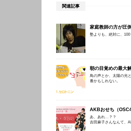
関連記事
家庭教師の方が圧
塾よりも、絶対に、10
朝の目覚めの最大
鳥の声とか、太陽の光
番かもしれない。
AKBおせち（OSC
あ、あれ…？？
吉田麻子さんなんて、A