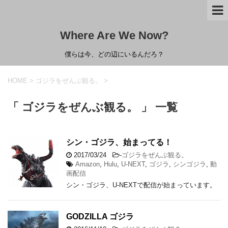
Where Are We Now?
僕らは今、どの辺にいるんだろ？
HOME
>
ゴジラをぜんぶ観る。
>
「 ゴジラをぜんぶ観る。 」 一覧
シン・ゴジラ、始まってる！
2017/03/24
-
ゴジラをぜんぶ観る。
Amazon
,
Hulu
,
U-NEXT
,
ゴジラ
,
シンゴジラ
,
動
画配信
シン・ゴジラ、U-NEXTで配信が始まっています。
GODZILLA ゴジラ