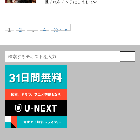
一旦それをチャラにしましてw
1
2
…
4
次へ »