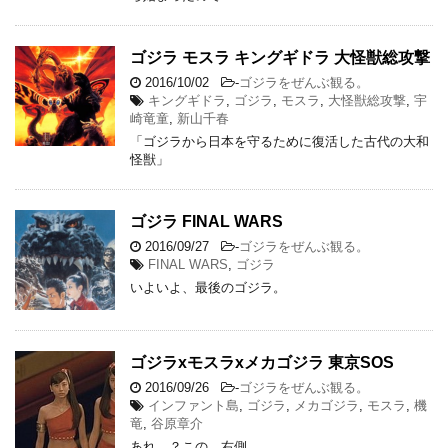
ゴジラ モスラ キングギドラ 大怪獣総攻撃
2016/10/02
-
ゴジラをぜんぶ観る。
キングギドラ
,
ゴジラ
,
モスラ
,
大怪獣総攻撃
,
宇
崎竜童
,
新山千春
「ゴジラから日本を守るために復活した古代の大和
怪獣」
ゴジラ FINAL WARS
2016/09/27
-
ゴジラをぜんぶ観る。
FINAL WARS
,
ゴジラ
いよいよ、最後のゴジラ。
ゴジラxモスラxメカゴジラ 東京SOS
2016/09/26
-
ゴジラをぜんぶ観る。
インファント島
,
ゴジラ
,
メカゴジラ
,
モスラ
,
機
竜
,
谷原章介
あれ…？この…右側…