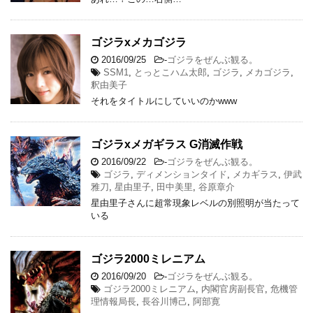
ゴジラxメカゴジラ
2016/09/25
-
ゴジラをぜんぶ観る。
SSM1
,
とっとこハム太郎
,
ゴジラ
,
メカゴジラ
,
釈由美子
それをタイトルにしていいのかwww
ゴジラxメガギラス G消滅作戦
2016/09/22
-
ゴジラをぜんぶ観る。
ゴジラ
,
ディメンションタイド
,
メカギラス
,
伊武
雅刀
,
星由里子
,
田中美里
,
谷原章介
星由里子さんに超常現象レベルの別照明が当たって
いる
ゴジラ2000ミレニアム
2016/09/20
-
ゴジラをぜんぶ観る。
ゴジラ2000ミレニアム
,
内閣官房副長官
,
危機管
理情報局長
,
長谷川博己
,
阿部寛