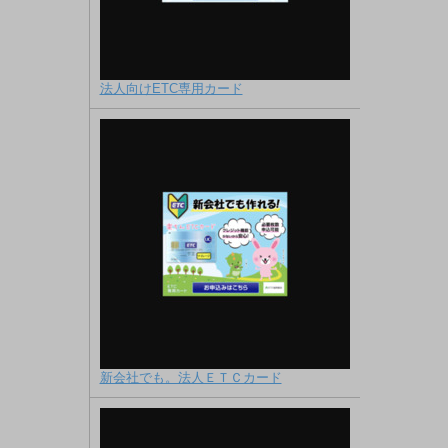
法人向けETC専用カード
新会社でも。法人ＥＴＣカード