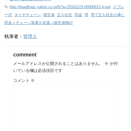
-
http://headlines.yahoo.co.jp/hl?a=20161123-00000012-jij-pol
,
スプレ
ー式
,
タイヤチェーン
,
国交省
,
立ち往生
,
罰金
,
雪
,
雪で立ち往生の車に
罰金＝チェーン装着を促進―国交省検討
執筆者：
管理人
comment
メールアドレスが公開されることはありません。
※
が付
いている欄は必須項目です
コメント
※