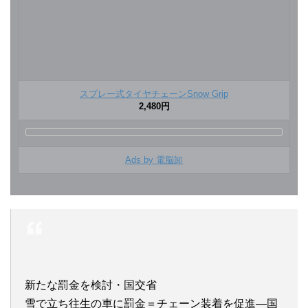
スプレー式タイヤチェーンSnow Grip
2,480円
Ads by 電脳卸
新たな罰金を検討・国交省
雪で立ち往生の車に罰金＝チェーン装着を促進―国