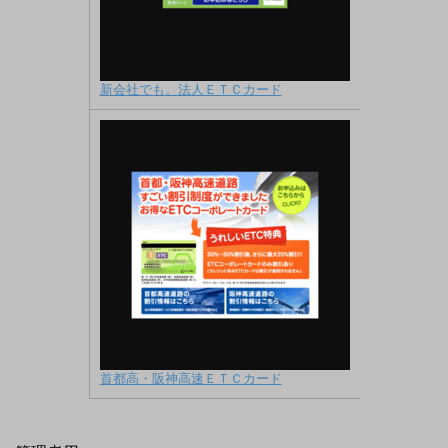
新会社でも。法人ＥＴＣカード
首都高・阪神高速ＥＴＣカード