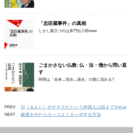
「忠臣蔵事件」の真相
しかし腹立つのは多門伝八郎www
ごまかさない仏教: 仏・法・僧から問い直
す
時間は「未来→現在→過去」の順に流れる?
PREV
卍（まんじ）がナチスだという外国人は訴えてやれw
NEXT
銀座をやたらカッコよくカッポする方法