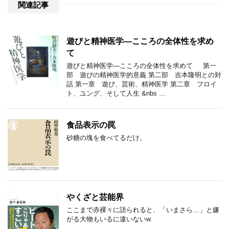
関連記事
遊びと精神医学―こころの全体性を求め
て
遊びと精神医学―こころの全体性を求めて 第一
部 遊びの精神医学的意義 第二部 吉本隆明との対
話 第一章 遊び、芸術、精神医学 第二章 フロイ
ト、ユング、そして人生 &nbs …
食品表示の罠
砂糖の塊を食べてるだけ。
やくざと芸能界
ここまで赤裸々に語られると、「いまさら…」と嫌
がる大物もいるに違いないw