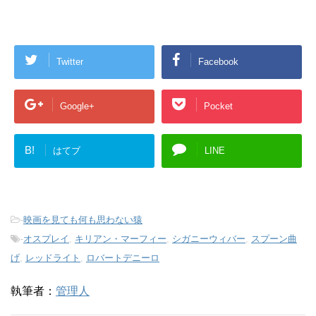
Twitter
Facebook
Google+
Pocket
B!
はてブ
LINE
-
映画を見ても何も思わない猿
-
オスプレイ
,
キリアン・マーフィー
,
シガニーウィバー
,
スプーン曲
げ
,
レッドライト
,
ロバートデニーロ
執筆者：
管理人