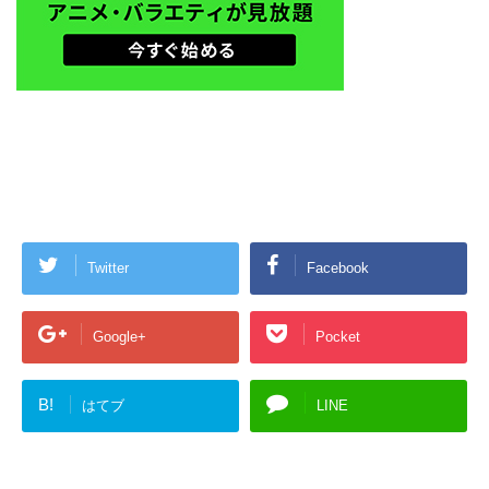
Twitter
Facebook
Google+
Pocket
B!
はてブ
LINE