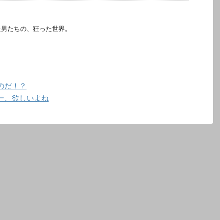
た男たちの、狂った世界。
のだ！？
ー、欲しいよね