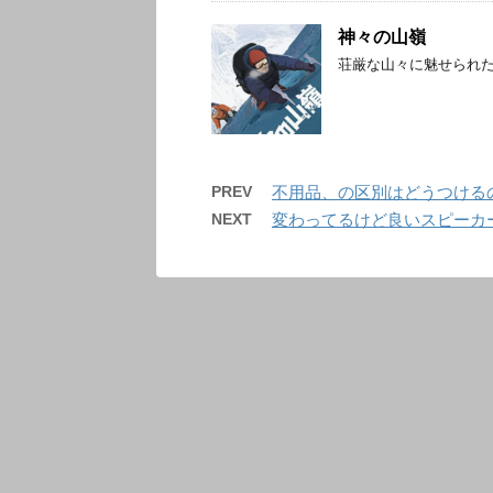
神々の山嶺
荘厳な山々に魅せられ
PREV
不用品、の区別はどうつける
NEXT
変わってるけど良いスピーカ