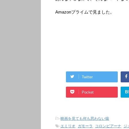
Amazonプライムで見ました。
Twitter
B
Pocket
-
映画を見ても何も思わない猿
-
エミリオ
,
ガモーラ
,
コロンビアーナ
,
ジ