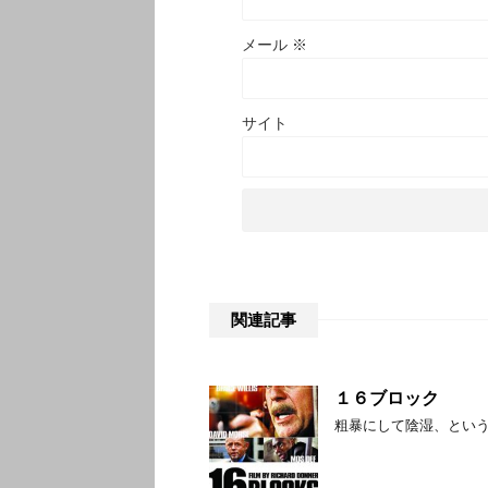
メール
※
サイト
関連記事
１６ブロック
粗暴にして陰湿、とい