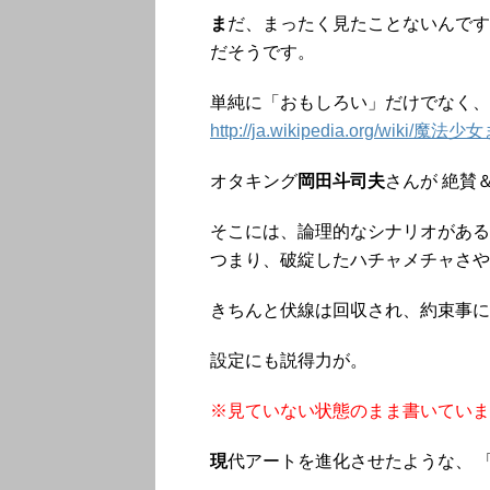
ま
だ、まったく見たことないんです
だそうです。
単純に「おもしろい」だけでなく、
http://ja.wikipedia.org/wiki
オタキング
岡田斗司夫
さんが 絶賛
そこには、論理的なシナリオがある
つまり、破綻したハチャメチャさや
きちんと伏線は回収され、約束事に
設定にも説得力が。
※見ていない状態のまま書いていま
現
代アートを進化させたような、 