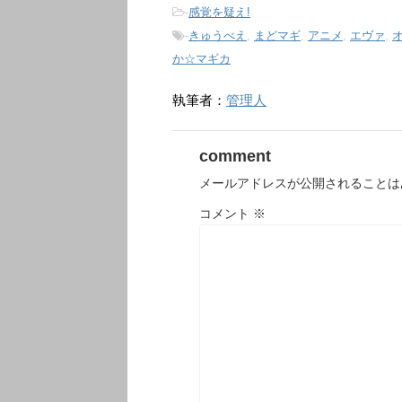
-
感覚を疑え!
-
きゅうべえ
,
まどマギ
,
アニメ
,
エヴァ
,
か☆マギカ
執筆者：
管理人
comment
メールアドレスが公開されることは
コメント
※