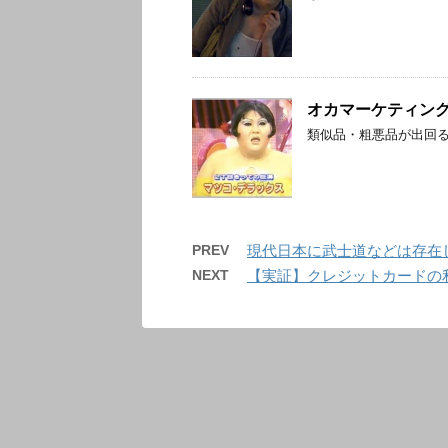
オカマーケティン
類似品・粗悪品が出回
PREV
現代日本に武士道などは存在
NEXT
【実証】クレジットカードの