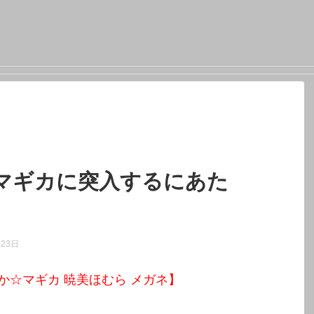
マギカに突入するにあた
月23日
か☆マギカ 暁美ほむら メガネ】