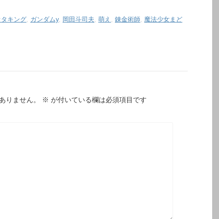
オタキング
,
ガンダムy
,
岡田斗司夫
,
萌え
,
錬金術師
,
魔法少女まど
ありません。
※
が付いている欄は必須項目です