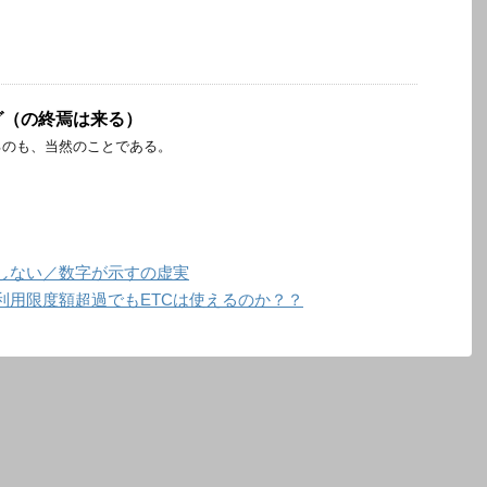
グ（の終焉は来る）
るのも、当然のことである。
しない／数字が示すの虚実
利用限度額超過でもETCは使えるのか？？