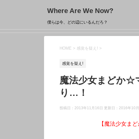
Where Are We Now?
僕らは今、どの辺にいるんだろ？
HOME
>
感覚を疑え!
>
感覚を疑え!
魔法少女まどか☆
り…！
投稿日：2013年11月16日 更新日：
2016年10
【魔法少女まど