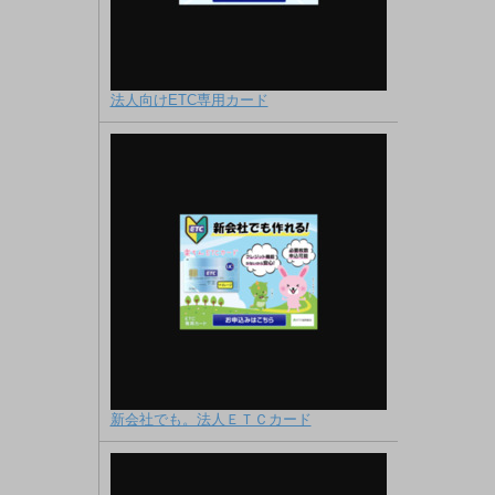
法人向けETC専用カード
新会社でも。法人ＥＴＣカード