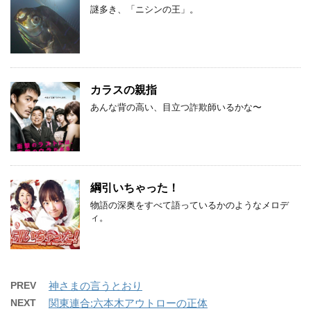
謎多き、「ニシンの王」。
カラスの親指
あんな背の高い、目立つ詐欺師いるかな〜
綱引いちゃった！
物語の深奥をすべて語っているかのようなメロデ
ィ。
PREV
神さまの言うとおり
NEXT
関東連合:六本木アウトローの正体