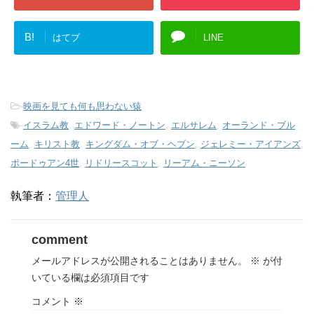
B!
はてブ
LINE
-
映画を見ても何も思わない猿
-
イスラム教
,
エドワード・ノートン
,
エルサレム
,
オーランド・ブル
ーム
,
キリスト教
,
キングダム・オブ・ヘブン
,
ジェレミー・アイアンズ
,
ポードゥアン4世
,
リドリースコット
,
リーアム・ニーソン
執筆者：
管理人
comment
メールアドレスが公開されることはありません。
※
が付
いている欄は必須項目です
コメント
※