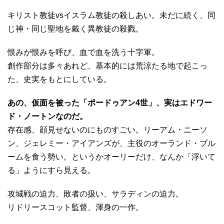
キリスト教徒vsイスラム教徒の殺しあい。未だに続く、同
じ神・同じ聖地を戴く異教徒の殺戮。
恨みが恨みを呼び、血で血を洗う十字軍。
創作部分は多々あれど、基本的には荒涼たる地で起こっ
た、史実をもとにしている。
あの、仮面を被った「ポードゥアン4世」、実はエドワー
ド・ノートンなのだ。
存在感、顔見せないのにものすごい。リーアム・ニーソ
ン、ジェレミー・アイアンズが、主役のオーランド・ブル
ームを食う勢い。というかオーリーだけ、なんか「浮いて
る」ようにすら見える。
攻城戦の迫力、敗者の扱い、サラディンの迫力。
リドリースコット監督、渾身の一作。