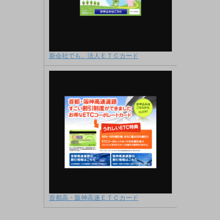
新会社でも。法人ＥＴＣカード
首都高・阪神高速ＥＴＣカード