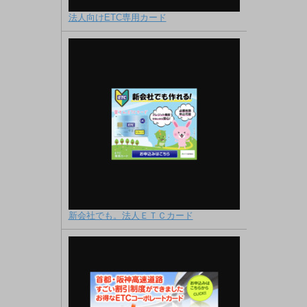
法人向けETC専用カード
新会社でも。法人ＥＴＣカード